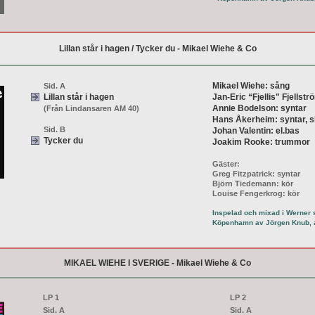
Lillan står i hagen / Tycker du - Mikael Wiehe & Co
Mikael Wiehe: sång
Sid. A
Lillan står i hagen
Jan-Eric “Fjellis" Fjellströ
Annie Bodelson: syntar
(Från Lindansaren AM 40)
Hans Åkerheim: syntar, s
Sid. B
Johan Valentin: el.bas
Tycker du
Joakim Rooke: trummor
Gäster:
Greg Fitzpatrick: syntar
Björn Tiedemann: kör
Louise Fengerkrog: kör
Inspelad och mixad i Werner s
Köpenhamn av Jörgen Knub, 
MIKAEL WIEHE I SVERIGE - Mikael Wiehe & Co
LP 1
LP 2
Sid. A
Sid. A