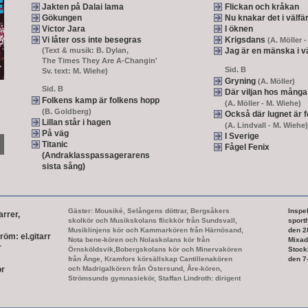
Jakten på Dalai lama
Flickan och kråkan
Gökungen
Nu knakar det i välfä
Victor Jara
I öknen
Vi låter oss inte besegras
Krigsdans
(A. Möller 
(Text & musik: B. Dylan,
Jag är en mänska i v
The Times They Are A-Changin'
Sid. B
Sv. text: M. Wiehe)
Gryning
(A. Möller)
Sid. B
Där viljan hos många b
Folkens kamp är folkens hopp
(A. Möller
-
M. Wiehe)
(B. Goldberg)
Också där lugnet är 
Lillan står i hagen
(A. Lindvall
-
M. Wiehe)
På väg
I Sverige
Titanic
Fågel Fenix
(Andraklasspassagerarens
sista sång)
Gäster: Mousiké, Selångens döttrar, Bergsåkers
Inspel
arrer,
skolkör och Musikskolans flickkör från Sundsvall,
sport
Musiklinjens kör och Kammarkören från Härnösand,
den 2
tröm: el.gitarr
Nota bene-kören och Nolaskolans kör från
Mixad 
r
Örnsköldsvik,Bobergskolans kör och Minervakören
Stock
från Ånge, Kramfors körsällskap Cantillenakören
den 7
r
och Madrigalkören från Östersund, Åre-kören,
Strömsunds gymnasiekör, Staffan Lindroth: dirigent