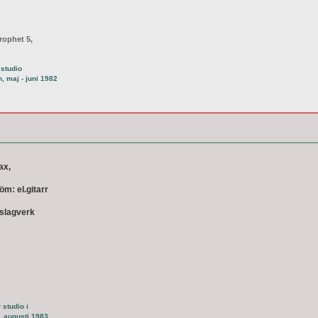
rophet 5,
 studio
, maj - juni 1982
ax,
röm: el.gitarr
 slagverk
 studio i
 augusti 1983