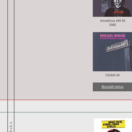
Amalthea AM 30
1982
CDAM 30
Beställ skiva