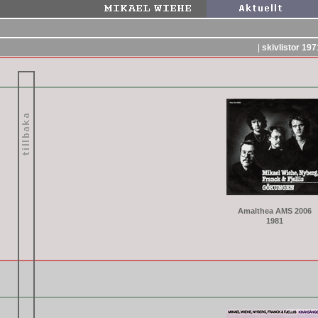
|
skivlistor 197
Amalthea AMS 2006
1981