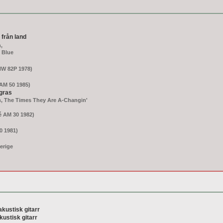
 från land
,
y Blue
NW 82P 1978)
AM 50 1985)
egras
n, The Times They Are A-Changin'
é AM 30 1982)
0 1981)
erige
akustisk gitarr
kustisk gitarr