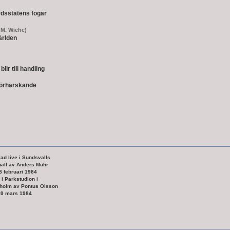
rdsstatens fogar
- M. Wiehe)
ärlden
lir till handling
förhärskande
ad live i Sundsvalls
hall av Anders Muhr
8 februari 1984
i Parkstudion i
holm av Pontus Olsson
-9 mars 1984