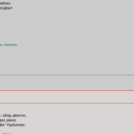
 altsax
el.gitarr
io i Vaxholm
 sång, gitarrer,
pel, piano
llis" Fjellström: