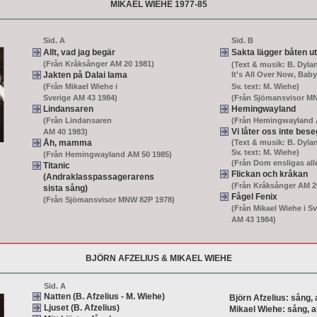
MIKAEL WIEHE 1977-85
Sid. A
Sid. B
Allt, vad jag begär
Sakta lägger båten ut
(Från Kråksånger AM 20 1981)
(Text & musik: B. Dylan
Jakten på Dalai lama
It's All Over Now, Bab
(Från Mikael Wiehe i
Sv. text: M. Wiehe)
Sverige AM 43 1984)
(Från Sjömansvisor M
Lindansaren
Hemingwayland
(Från Lindansaren
(Från Hemingwayland 
Vi låter oss inte bes
AM 40 1983)
Åh, mamma
(Text & musik: B. Dyla
Sv. text: M. Wiehe)
(Från Hemingwayland AM 50 1985)
(Från Dom ensligas all
Titanic
Flickan och kråkan
(Andraklasspassagerarens
(Från Kråksånger AM 2
sista sång)
Fågel Fenix
(Från Sjömansvisor MNW 82P 1978)
(Från Mikael Wiehe i Sv
AM 43 1984)
BJÖRN AFZELIUS & MIKAEL WIEHE
Sid. A
Natten
(B. Afzelius - M. Wiehe)
Björn Afzelius: sång, 
Ljuset
(B. Afzelius)
Mikael Wiehe: sång, a