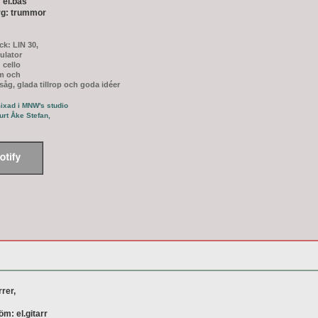
 el.bas
g: trummor
ck: LIN 30,
ulator
 cello
m och
såg, glada tillrop och goda idéer
ixad i MNW's studio
urt Åke Stefan,
rer,
röm: el.gitarr