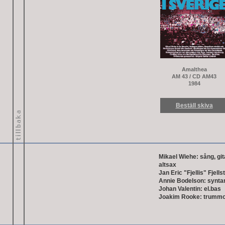
Amalthea
AM 43 / CD AM43
1984
Beställ skiva
Mikael Wiehe: sång, git
altsax
Jan Eric "Fjellis" Fjells
Annie Bodelson: synta
Johan Valentin: el.bas
Joakim Rooke: trummo