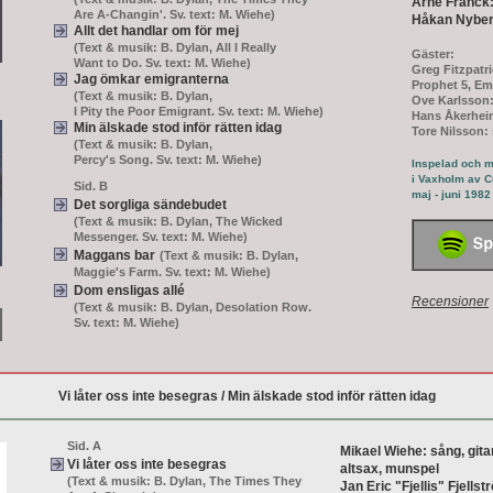
Arne Franck:
Are A-Changin'. Sv. text: M. Wiehe)
Håkan Nyber
Allt det handlar om för mej
(Text & musik: B. Dylan, All I Really
Gäster:
Want to Do. Sv. text: M. Wiehe)
Greg Fitzpatri
Jag ömkar emigranterna
Prophet 5, Em
(Text & musik: B. Dylan,
Ove Karlsson:
I Pity the Poor Emigrant. Sv. text: M. Wiehe)
Hans Åkerhei
Min älskade stod inför rätten idag
Tore Nilsson: 
(Text & musik: B. Dylan,
Percy's Song. Sv. text: M. Wiehe)
Inspelad och m
i Vaxholm av C
Sid. B
maj - juni 1982
Det sorgliga sändebudet
(Text & musik: B. Dylan, The Wicked
Messenger. Sv. text: M. Wiehe)
Maggans bar
(Text & musik: B. Dylan,
Maggie's Farm. Sv. text: M. Wiehe)
Dom ensligas allé
Recensioner
(Text & musik: B. Dylan, Desolation Row.
Sv. text: M. Wiehe)
Vi låter oss inte besegras / Min älskade stod inför rätten idag
Sid. A
Mikael Wiehe: sång, gitar
Vi låter oss inte besegras
altsax, munspel
(Text & musik: B. Dylan, The Times They
Jan Eric "Fjellis" Fjellst