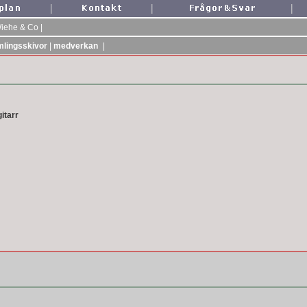
|
|
|
Wiehe & Co
|
lingsskivor
|
medverkan
|
gitarr