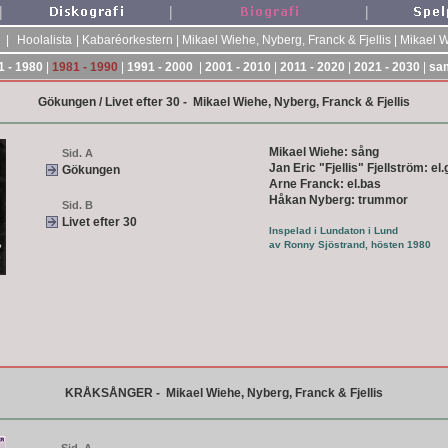
|
|
|
|
Hoolalista
|
Kabaréorkestern
|
Mikael Wiehe, Nyberg, Franck & Fjellis
|
Mikael 
1 - 1980
|
1981 - 1990
|
1991 - 2000
|
2001 - 2010
|
2011 - 2020
|
2021 - 2030
|
sam
Gökungen / Livet efter 30 -
Mikael Wiehe, Nyberg, Franck & Fjellis
Mikael Wiehe: sång
Sid. A
Jan Eric "Fjellis" Fjellström: el.
Gökungen
Arne Franck: el.bas
Håkan Nyberg: trummor
Sid. B
Livet efter 30
Inspelad i Lundaton i Lund
av Ronny Sjöstrand, hösten 1980
KRÅKSÅNGER - Mikael Wiehe, Nyberg, Franck & Fjellis