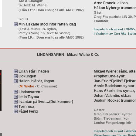
Are A-Changin'
Arne Franck: el.bas
Sv. text: M. Wiehe)
Håkan Nyberg: trummor
(Från LP:n Dom ensligas allé AM30 1982)
Gäst:
Greg Fitzpatrick: LIN 30, P
Sid. B
Emulator
Min älskade stod inför rätten idag
(Text & musik: B. Dylan,
Inspelad och mixad i MNW's
Percy's Song. Sv. text: M. Wiehe)
i Vaxholm av Curt Åke Stefan
(Från LP:n Dom ensligas allé AM30 1982)
LINDANSAREN - Mikael Wiehe & Co
Lillan står i hagen
Mikael Wiehe: sång, alts
Gökungen
Prophet One-synt*
Hallon, blåbär, lingon
Jan-Eric “Fjellis" Fjellst
Annie Bodelson: syntar
(
M. Wiehe
- C. Claesson)
Hans Åkerheim: syntar,
Lindansaren
*
Johan Valentin: el.bas
I min Toyota
Joakim Rooke: trummor
I väntan på livet…(Det kommer)
Törnrosa
Gäster:
Fågel Fenix
Greg Fitzpatrick: syntar
Björn Tiedemann: kör
Louise Fengerkrog: kör
Inspelad och mixad i Werner
Köpenhamn av Jörgen Knub,