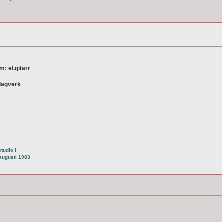
m: el.gitarr
lagverk
tudio i
augusti 1983