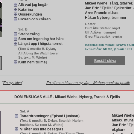
Sid. A
Mikael Wiehe: sång, gitarrer,
Allt vad jag begär
Jan Eric "Fjellis" Fjellström: 
Katarina
Arne Franck: el.bas
Gossekungen
Håkan Nyberg: trummor
Flickan och kråkan
Gäster:
Curt Åke Stefan: orgel
Sid. B
Ulf Adåker: trumpet
Strebersång
Greg Fitzpatrick: syntar
Som om ingenting har hänt
Längst upp i högsta tornet
Inspelad och mixad i MNW's stud
(
Text & musik: B. Dylan,
av Curt Åke Stefan, januari 1981
All Along the Watchtower
Sv. text: M. Wiehe)
Beställ skiva
Kom hem till mej
"
En ny skiva
"
En sjöman hittar en ny våg - Wiehes poetiska politik
DOM ENSLIGAS ALLÉ - Mikael Wiehe, Nyberg, Franck & Fjellis
Sid. A
Mikael Wiehe:
Tattardrottningen (Episod i juninatt)
altsax, muns
(Text & musik: B. Dylan, Spanish Harlem
Incident. Sv. text: M. Wiehe)
Jan Eric "Fje
Vi låter oss inte besegras
el.gitarr
(Text & musik: B. Dylan, The Times They