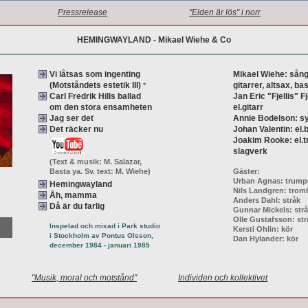
Pressrelease
"Elden är lös" i norr
HEMINGWAYLAND - Mikael Wiehe & Co
Vi låtsas som ingenting
Mikael Wiehe: sång
(Motståndets estetik III)
gitarrer, altsax, ba
*
Carl Fredrik Hills ballad
Jan Eric "Fjellis" F
om den stora ensamheten
el.gitarr
Jag ser det
Annie Bodelson: s
Det räcker nu
Johan Valentin: el.
Joakim Rooke: el.
slagverk
(Text & musik: M. Salazar,
Basta ya. Sv. text: M. Wiehe)
Gäster:
Urban Agnas: trump
Hemingwayland
Nils Landgren: tro
Åh, mamma
Anders Dahl: stråk
Då är du farlig
Gunnar Mickels: str
Olle Gustafsson: str
Inspelad och mixad i Park studio
Kersti Ohlin: kör
i Stockholm av Pontus Olsson,
Dan Hylander: kör
december 1984 - januari 1985
"Musik, moral och motstånd"
Individen och kollektivet