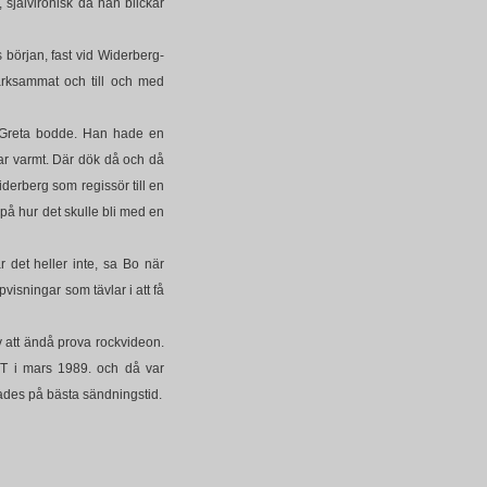
, självironisk då han blickar
 början, fast vid Widerberg-
ärksammat och till och med
 Greta bodde. Han hade en
var varmt. Där dök då och då
derberg som regissör till en
 på hur det skulle bli med en
 det heller inte, sa Bo när
visningar som tävlar i att få
 att ändå prova rockvideon.
SVT i mars 1989. och då var
rades på bästa sändningstid.