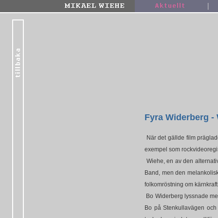
|
Fyra Widerberg -
När det gällde film präglad
exempel som rockvideoregiss
Wiehe, en av den alternativ
Band, men den melankolisk
folkomröstning om kärnkraf
Bo Widerberg lyssnade mest
Bo på Stenkullavägen och i