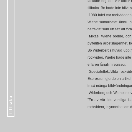
tackade nej: det var alltför
tillbaka. Bo hade inte blivit
1980-talet var rockvideons 
Wiehe samarbetet ännu int
betraktat som ett sätt att fö
Mikael Wiehe bodde, och 
pytteliten arbetslägenhet, 
Bo Widerbergs huvud upp: "H
rockvideo. Wiehe hade inte t
erfaren långfilmregissör.
Specialeffektfyllda rockvi
Expressen gjorde en artikel 
in så många bildvändningar
Widerberg och Wiehe intevj
"En av vår tids verkliga k
rockvideor, i synnerhet om 