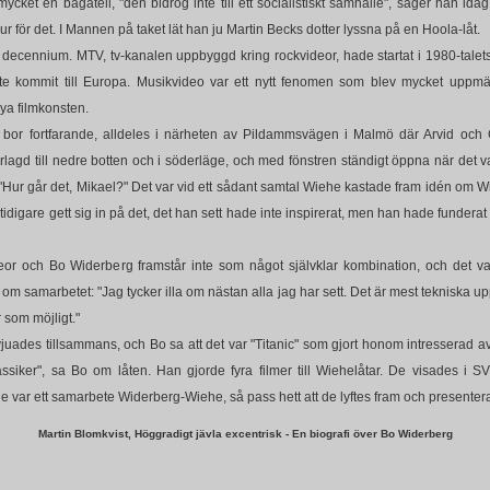
 mycket en bagatell, "den bidrog inte till ett socialistiskt samhälle", säger han idag
 sur för det. I Mannen på taket lät han ju Martin Becks dotter lyssna på en Hoola-låt.
decennium. MTV, tv-kanalen uppbyggd kring rockvideor, hade startat i 1980-talets
e kommit till Europa. Musikvideo var ett nytt fenomen som blev mycket uppm
rnya filmkonsten.
bor fortfarande, alldeles i närheten av Pildammsvägen i Malmö där Arvid och
förlagd till nedre botten och i söderläge, och med fönstren ständigt öppna när det 
ur går det, Mikael?" Det var vid ett sådant samtal Wiehe kastade fram idén om Wi
idigare gett sig in på det, det han sett hade inte inspirerat, men han hade funderat
deor och Bo Widerberg framstår inte som något självklar kombination, och det var
om samarbetet: "Jag tycker illa om nästan alla jag har sett. Det är mest tekniska upp
 som möjligt."
uades tillsammans, och Bo sa att det var "Titanic" som gjort honom intresserad av
lassiker", sa Bo om låten. Han gjorde fyra filmer till Wiehelåtar. De visades i 
de var ett samarbete Widerberg-Wiehe, så pass hett att de lyftes fram och presente
Martin Blomkvist, Höggradigt jävla excentrisk - En biografi över Bo Widerberg