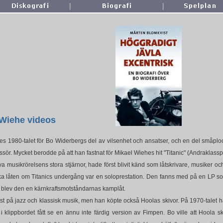
|
|
 Wiehe videos
es 1980-talet för Bo Widerbergs del av vilsenhet och ansatser, och en del småplo
ör. Mycket berodde på att han fastnat för Mikael Wiehes hit "Titanic" (Andraklass
a musikrörelsens stora stjärnor, hade först blivit känd som låtskrivare, musiker 
a låten om Titanics undergång var en soloprestation. Den fanns med på en LP so
t blev den en kärnkraftsmotståndarnas kamplåt.
 på jazz och klassisk musik, men han köpte också Hoolas skivor. På 1970-talet 
 klippbordet fått se en ännu inte färdig version av Fimpen. Bo ville att Hoola s