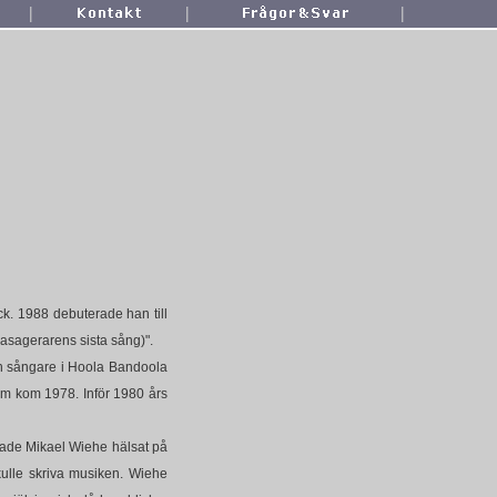
|
|
|
ck. 1988 debuterade han till
pasagerarens sista sång)".
och sångare i Hoola Bandoola
m kom 1978. Inför 1980 års
hade Mikael Wiehe hälsat på
kulle skriva musiken. Wiehe