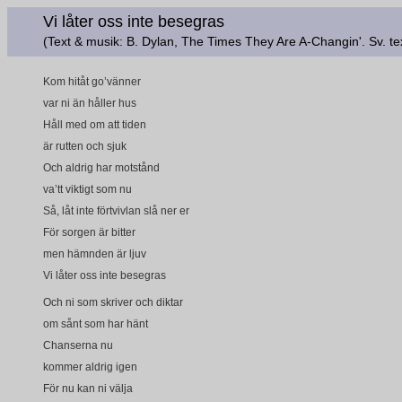
Vi låter oss inte besegras
(Text & musik: B. Dylan, The Times They Are A-Changin'. Sv. te
Kom hitåt go’vänner
var ni än håller hus
Håll med om att tiden
är rutten och sjuk
Och aldrig har motstånd
va’tt viktigt som nu
Så, låt inte förtvivlan slå ner er
För sorgen är bitter
men hämnden är ljuv
Vi låter oss inte besegras
Och ni som skriver och diktar
om sånt som har hänt
Chanserna nu
kommer aldrig igen
För nu kan ni välja