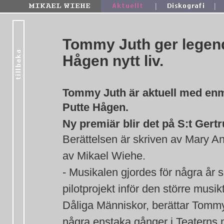
|
|
Tommy Juth ger legen
Hågen nytt liv.
Tommy Juth är aktuell med e
Putte Hågen.
Ny premiär blir det på S:t Gert
Berättelsen är skriven av Mary 
av Mikael Wiehe.
- Musikalen gjordes för några år 
pilotprojekt inför den större musik
Dåliga Människor, berättar Tomm
några enstaka gånger i Teaterns 