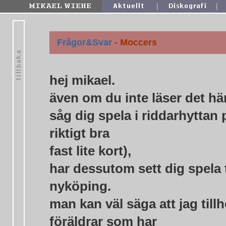
|
|
Frågor&Svar
- Moccers
hej mikael.
även om du inte läser det här 
såg dig spela i riddarhyttan
riktigt bra
fast lite kort),
har dessutom sett dig spela
nyköping.
man kan väl säga att jag til
föräldrar som har