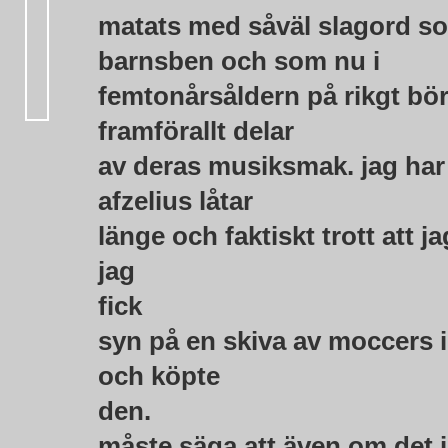
matats med såväl slagord s
barnsben och som nu i
femtonårsåldern på rikgt bör
framförallt delar
av deras musiksmak. jag har
afzelius låtar
länge och faktiskt trott att ja
jag
fick
syn på en skiva av moccers 
och köpte
den.
måste säga att även om det in