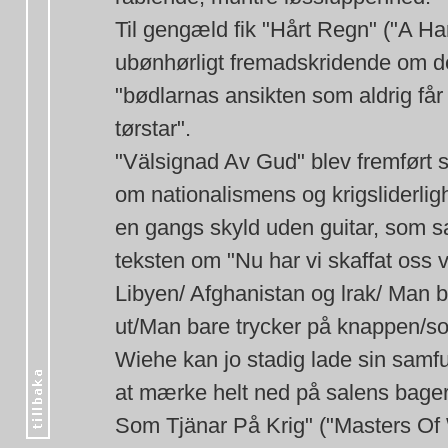
Til gengæld fik "Hårt Regn" ("A Har
ubønhørligt fremadskridende om d
"bødlarnas ansikten som aldrig få
tørstar".
"Välsignad Av Gud" blev fremført 
om nationalismens og krigsliderl
en gangs skyld uden guitar, som s
teksten om "Nu har vi skaffat oss 
Libyen/ Afghanistan og lrak/ Man 
ut/Man bare trycker på knappen/so
Wiehe kan jo stadig lade sin samfun
at mærke helt ned på salens bagers
Som Tjänar På Krig" ("Masters Of 