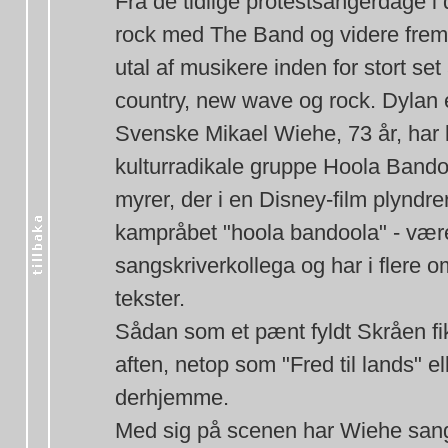
Fra de tidlige protestsangerdage 
rock med The Band og videre frem
utal af musikere inden for stort set
country, new wave og rock. Dylan e
Svenske Mikael Wiehe, 73 år, har li
kulturradikale gruppe Hoola Bandoo
myrer, der i en Disney-film plyndr
kampråbet "hoola bandoola" - være
sangskriverkollega og har i flere 
tekster.
Sådan som et pænt fyldt Skråen fik
aften, netop som "Fred til lands" e
derhjemme.
Med sig på scenen har Wiehe sang