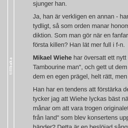
sjunger han.
Ja, han är verkligen en annan - ha
tydligt, så som orden manar honom
diktion. Som man gör när en fanfa
första killen? Han lät mer full i f-n.
Mikael Wiehe
har översatt ett nytt
Tambourine man", och gett ut dem
dem en egen prägel, helt rätt, men 
Han har en tendens att förstärka de
tycker jag att Wiehe lyckas bäst när
månar om att vara trogen originale
från land" som blev konsertens u
händer? Detta är en beslöjad sång, 