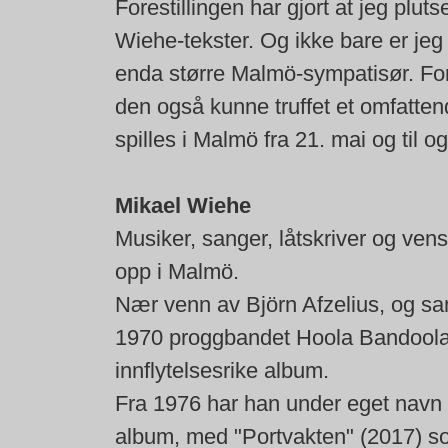
Forestillingen har gjort at jeg plutse
Wiehe-tekster. Og ikke bare er jeg b
enda større Malmö-sympatisør. For
den også kunne truffet et omfattend
spilles i Malmö fra 21. mai og til o
Mikael Wiehe
Musiker, sanger, låtskriver og ven
opp i Malmö.
Nær venn av Björn Afzelius, og 
1970 proggbandet Hoola Bandoola B
innflytelsesrike album.
Fra 1976 har han under eget navn og 
album, med "Portvakten" (2017) som