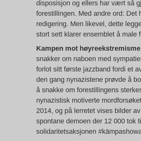
disposisjon og ellers har vært så
forestillingen. Med andre ord: Det
redigering. Men likevel, dette legge
stort sett klarer ensemblet å male f
Kampen mot høyreekstremisme
snakker om naboen med sympatier 
forlot sitt første jazzband fordi 
den gang nynazistene prøvde å bom
å snakke om forestillingens sterke
nynazistisk motiverte mordforsøk
2014, og på lerretet vises bilder 
spontane demoen der 12 000 tok til
solidaritetsaksjonen #kämpashowan