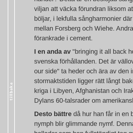
viljan att väcka förundran liksom 
böljar, i lekfulla sångharmonier d
mellan Forsberg och Wiehe. Andra 
förankrade i cement.
I en anda av
"bringing it all back h
svenska förhållanden. Det är vällo
our side" ta heder och ära av den
stormaktstiden ligger rätt långt 
kriga i Libyen, Afghanistan och Irak 
Dylans 60-talsrader om amerikansk 
Desto bättre
då hur han får in en 
nymph blir glimmande nymf. Denna