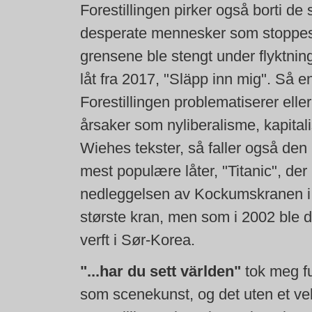
Forestillingen pirker også borti de s
desperate mennesker som stoppes p
grensene ble stengt under flyktni
låt fra 2017, "Släpp inn mig". Så enk
Forestillingen problematiserer eller
årsaker som nyliberalisme, kapital
Wiehes tekster, så faller også den 
mest populære låter, "Titanic", der 
nedleggelsen av Kockumskranen i
største kran, men som i 2002 ble dem
verft i Sør-Korea.
"...har du sett världen"
tok meg fu
som scenekunst, og det uten et veldi