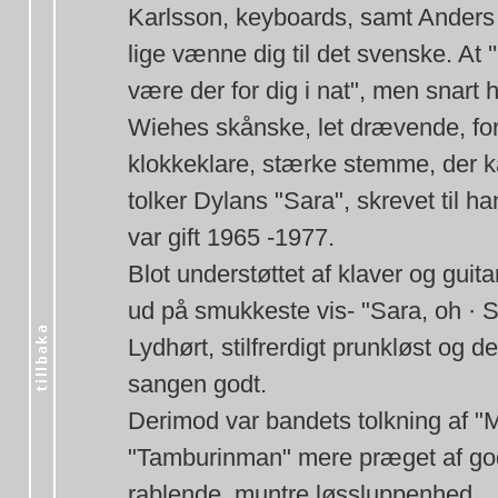
Karlsson, keyboards, samt Anders 
lige vænne dig til det svenske. At ''I
være der for dig i nat", men snart 
Wiehes skånske, let drævende, fore
klokkeklare, stærke stemme, der ka
tolker Dylans "Sara", skrevet til
var gift 1965 -1977.
Blot understøttet af klaver og guit
ud på smukkeste vis- "Sara, oh · Sar
Lydhørt, stilfrerdigt prunkløst og
sangen godt.
Derimod var bandets tolkning af "
"Tamburinman" mere præget af go
rablende, muntre løssluppenhed.