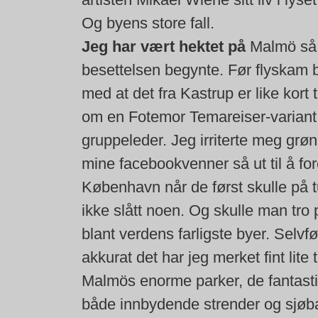
Og byens store fall.
Jeg har vært hektet på
Malmö så l
besettelsen begynte. Før flyskam b
med at det fra Kastrup er like kor
om en Fotemor Temareiser-variant 
gruppeleder. Jeg irriterte meg grøn
mine facebookvenner så ut til å for
København når de først skulle på t
ikke slått noen. Og skulle man tro
blant verdens farligste byer. Selvf
akkurat det har jeg merket fint lite t
Malmös enorme parker, de fantast
både innbydende strender og sjøb