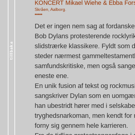
KONCERT Mikael Wiehe & Ebba For
Skråen, Aalborg.
*****
Det er ingen nem sag at fordanske -
Bob Dylans protesterende rocklyrik
slidstrærke klassikere. Fyldt som d
steder nærmest gammeltestamentlig
samfundskritiske, men også sang
eneste ene.
En unik fusion af tekst og rockmusi
sangskriver Dylan som en uomgæng
han ubestridt hører med i selskabet
tryghedsnarkoman, men kendt for mo
forny sig gennem hele karrieren.