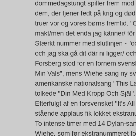
dommedagstungt spiller frem mod 
dem, der tjener fedt på krig og dø
truer vor og vores børns fremtid. 
makt/men det enda jag känner/ för e
Stærkt nummer med slutlinjen - "oc
och jag ska gå dit där ni ligger/ oc
Forsberg stod for en fornem svens
Min Vals", mens Wiehe sang ny sve
amerikanske nationalsang "This La
tolkede "Din Med Kropp Och Själ".
Efterfulgt af en forsvensket "It's A
stående applaus fik lokket ekstran
To intense timer med 14 Dylan-sa
Wiehe, som før ekstranummeret fort