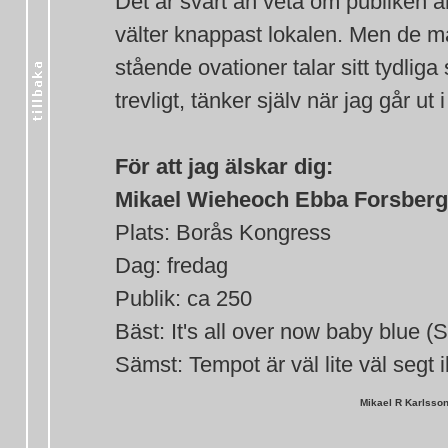
Det är svårt an veta om publiken ä
välter knappast lokalen. Men de m
stående ovationer talar sitt tydlig
trevligt, tänker själv när jag går u
För att jag älskar dig:
Mikael Wieheoch Ebba Forsberg 
Plats: Borås Kongress
Dag: fredag
Publik: ca 250
Bäst: It's all over now baby blue (
Sämst: Tempot är väl lite väl segt 
Mikael R Karlsso