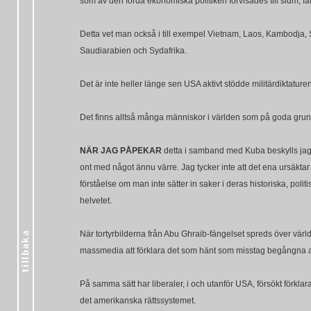
som av den förda ekonomiska politiken förvisades till slum, fa
Detta vet man också i till exempel Vietnam, Laos, Kambodja, 
Saudiarabien och Sydafrika.
Det är inte heller länge sen USA aktivt stödde militärdiktatur
Det finns alltså många människor i världen som på goda grund
NÄR JAG PÅPEKAR
detta i samband med Kuba beskylls jag a
ont med något ännu värre. Jag tycker inte att det ena ursäktar 
förståelse om man inte sätter in saker i deras historiska, po
helvetet.
När tortyrbilderna från Abu Ghraib-fängelset spreds över värl
massmedia att förklara det som hänt som misstag begångna av 
På samma sätt har liberaler, i och utanför USA, försökt förkl
det amerikanska rättssystemet.