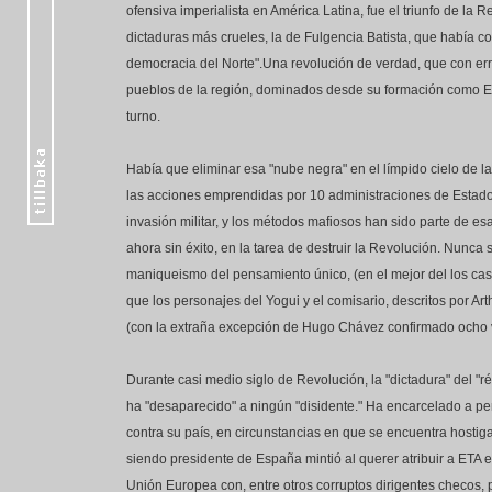
ofensiva imperialista en América Latina, fue el triunfo de la
dictaduras más crueles, la de Fulgencia Batista, que había co
democracia del Norte".Una revolución de verdad, que con err
pueblos de la región, dominados desde su formación como Es
turno.
Había que eliminar esa "nube negra" en el límpido cielo de 
las acciones emprendidas por 10 administraciones de Estados U
invasión militar, y los métodos mafiosos han sido parte de e
ahora sin éxito, en la tarea de destruir la Revolución. Nunc
maniqueismo del pensamiento único, (en el mejor del los cas
que los personajes del Yogui y el comisario, descritos por Art
(con la extraña excepción de Hugo Chávez confirmado ocho v
Durante casi medio siglo de Revolución, la "dictadura" del "r
ha "desaparecido" a ningún "disidente." Ha encarcelado a pe
contra su país, en circunstancias en que se encuentra hostig
siendo presidente de España mintió al querer atribuir a ETA 
Unión Europea con, entre otros corruptos dirigentes checos,