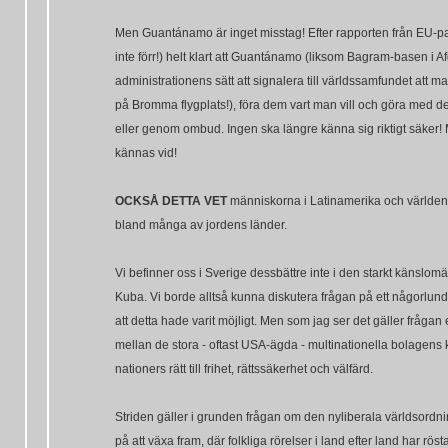
Men Guantánamo är inget misstag! Efter rapporten från EU-par
inte förr!) helt klart att Guantánamo (liksom Bagram-basen i 
administrationens sätt att signalera till världssamfundet att m
på Bromma flygplats!), föra dem vart man vill och göra med dem
eller genom ombud. Ingen ska längre känna sig riktigt säker! M
kännas vid!
OCKSÅ DETTA VET
människorna i Latinamerika och världen. 
bland många av jordens länder.
Vi befinner oss i Sverige dessbättre inte i den starkt känslo
Kuba. Vi borde alltså kunna diskutera frågan på ett någorlund
att detta hade varit möjligt. Men som jag ser det gäller fråg
mellan de stora - oftast USA-ägda - multinationella bolagens
nationers rätt till frihet, rättssäkerhet och välfärd.
Striden gäller i grunden frågan om den nyliberala världsordnin
på att växa fram, där folkliga rörelser i land efter land har rös