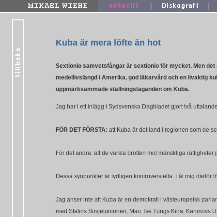
|
|
Kuba är mera löfte än hot
Sextionio samvetsfångar är sextionio för mycket. Men det ä
medellivslängd i Amerika, god läkarvård och en livaktig kul
uppmärksammade ställningstaganden om Kuba.
Jag har i ett inlägg i Sydsvenska Dagbladet gjort två uttalan
FÖR DET FÖRSTA:
att Kuba är det land i regionen som de sen
För det andra: att de värsta brotten mot mänskliga rättighe
Dessa synpunkter är tydligen kontroversiella. Låt mig därför fö
Jag anser inte att Kuba är en demokrati i västeuropeisk parla
med Stalins Sovjetunionen, Mao Tse Tungs Kina, Karimovs Uzb