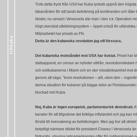
Trots detta tryck från USA har Kuba lyckats uppnå den högs
läkarvården för sitt lands befolkning på kontinenten och låter
länder, nu senast i Venezuela där man i den s.k. Operation mir
högt utvecklat utbildningssystem – öppet också för utländska s
Miljöarbetet har prisats av FN.
Detta är den kubanska revolution jag vill försvara.
Det kubanska motståndet mot USA har kostat.
Priset har bl
statsapparat, en censur av nyheter utifrån, revolutionsledare 
och exilkubanerna i Miami och en stor misstänksamhet mot dem 
genom att säga: ”Inom revolutionen – allt, utom den – ingenting.
denna situation för kubaner på bägge sidor av Floridasundet
blockad mot Kuba.
Nej, Kuba är ingen europeisk, parlamentarisk demokrati.
Ku
kanaler för att tillgodose det folkliga inflytandet och jag kan i
försök till övervakning av befolkningen. Men jag tror att stöd
betydligt närmare stödet för president Chavez i Venezuela än 
förtryckta, utsugna latinamerikanska offer för nyliberalismen som