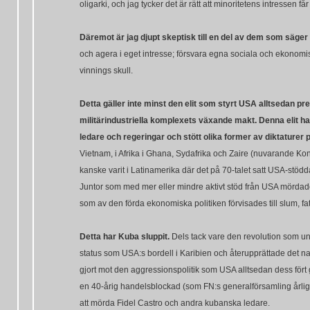
oligarki, och jag tycker det är rätt att minoritetens intressen f
Däremot är jag djupt skeptisk till en del av dem som säger
och agera i eget intresse; försvara egna sociala och ekonomiska
vinnings skull.
Detta gäller inte minst den elit som styrt USA alltsedan pr
militärindustriella komplexets växande makt. Denna elit h
ledare och regeringar och stött olika former av diktaturer 
Vietnam, i Afrika i Ghana, Sydafrika och Zaire (nuvarande Kong
kanske varit i Latinamerika där det på 70-talet satt USA-stöd
Juntor som med mer eller mindre aktivt stöd från USA mördade,
som av den förda ekonomiska politiken förvisades till slum, fa
Detta har Kuba sluppit.
Dels tack vare den revolution som u
status som USA:s bordell i Karibien och återupprättade det 
gjort mot den aggressionspolitik som USA alltsedan dess fört g
en 40-årig handelsblockad (som FN:s generalförsamling årligen
att mörda Fidel Castro och andra kubanska ledare.