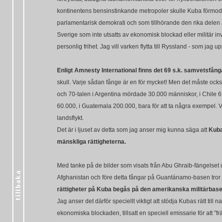
kontinentens bensinstinkande metropoler skulle Kuba förmod
parlamentarisk demokrati och som tillhörande den rika delen a
Sverige som inte utsatts av ekonomisk blockad eller militär inv
personlig frihet. Jag vill varken flytta till Ryssland - som ja
Enligt Amnesty International finns det 69 s.k. samvetsfång
skull. Varje sådan fånge är en för mycket! Men det måste oc
och 70-talen i Argentina mördade 30.000 människor, i Chile 6.
60.000, i Guatemala 200.000, bara för att ta några exempel. Vi
landsflykt.
Det är i ljuset av detta som jag anser mig kunna säga att
Kuba
mänskliga rättigheterna.
Med tanke på de bilder som visats från Abu Ghraib-fängelset 
Afghanistan och före detta fångar på Guantánamo-basen tror jag
rättigheter på Kuba begås på den amerikanska militärbas
Jag anser det därför speciellt viktigt att stödja Kubas rätt til
ekonomiska blockaden, tillsatt en speciell emissarie för att 