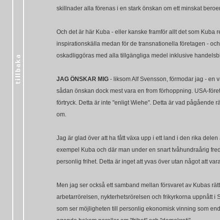
skillnader alla förenas i en stark önskan om ett minskat bero
Och det är här Kuba - eller kanske framför allt det som Kuba re
inspirationskälla medan för de transnationella företagen - och
oskadliggöras med alla tillgängliga medel inklusive handelsb
JAG ÖNSKAR MIG
- liksom Alf Svensson, förmodar jag - en vä
sådan önskan dock mest vara en from förhoppning. USA-företa
förtryck. Detta är inte "enligt Wiehe". Detta är vad pågående r
om.
Jag är glad över att ha fått växa upp i ett land i den rika dele
exempel Kuba och där man under en snart tvåhundraårig fred all
personlig frihet. Detta är inget att yvas över utan något att var
Men jag ser också ett samband mellan försvaret av Kubas rätt
arbetarrörelsen, nykterhetsrörelsen och frikyrkorna uppnått i 
som ser möjligheten till personlig ekonomisk vinning som enda