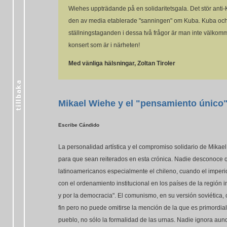
Wiehes uppträdande på en solidaritetsgala. Det stör anti
den av media etablerade "sanningen" om Kuba. Kuba och Pa
ställningstaganden i dessa två frågor är man inte välkom
konsert som är i närheten!
Med vänliga hälsningar, Zoltan Tiroler
Mikael Wiehe y el "pensamiento único
Escribe Cándido
La personalidad artística y el compromiso solidario de Mik
para que sean reiterados en esta crónica. Nadie desconoce q
latinoamericanos especialmente el chileno, cuando el imperi
con el ordenamiento institucional en los países de la región
y por la democracia". El comunismo, en su versión soviética,
fin pero no puede omitirse la mención de la que es primordial 
pueblo, no sólo la formalidad de las urnas. Nadie ignora aun