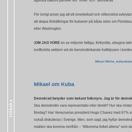
agenda bakom paroller om "frihet" och "demokrati".
För övrigt anser jag att ett omedelbart och villkorslöst avbry
att skapa förbättringar för kubaner på båda sidor om Florida
eller Washington.
(
OM JAG VORE
en av miljoner fattiga, förtryckta, utsugna la
inofficiella sektorn vid de bensinstinkande trafikljusen i kon
Mikael Wiehe, kulturdeb
Mikael om Kuba
Demokrati betyder som bekant folkstyre. Jag är för demokr
Ska demokratin vara representativ eller direkt? Hur ska rösta
företag? Har Venezuelas president Hugo Chavez med 67% av r
också diskuteras i Sverige. Men, som sagt, jag hyllar demokratin
makten ska komma nerifrån – ”tillkomma folket allena” som det