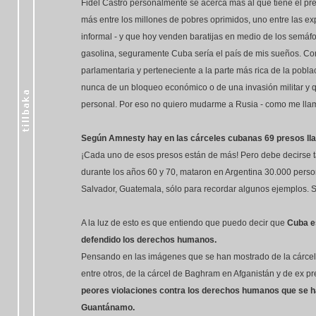
Fidel Castro personalmente se acerca más al que tiene el pr
más entre los millones de pobres oprimidos, uno entre las ex
informal - y que hoy venden baratijas en medio de los semáfor
gasolina, seguramente Cuba sería el país de mis sueños. C
parlamentaria y perteneciente a la parte más rica de la pobla
nunca de un bloqueo económico o de una invasión militar y qu
personal. Por eso no quiero mudarme a Rusia - como me llam
Según Amnesty hay en las cárceles cubanas 69 presos lla
¡Cada uno de esos presos están de más! Pero debe decirse 
durante los años 60 y 70, mataron en Argentina 30.000 perso
Salvador, Guatemala, sólo para recordar algunos ejemplos. Sin
A la luz de esto es que entiendo que puedo decir que
Cuba es
defendido los derechos humanos.
Pensando en las imágenes que se han mostrado de la cárcel 
entre otros, de la cárcel de Baghram en Afganistán y de ex
peores violaciones contra los derechos humanos que se ha
Guantánamo.