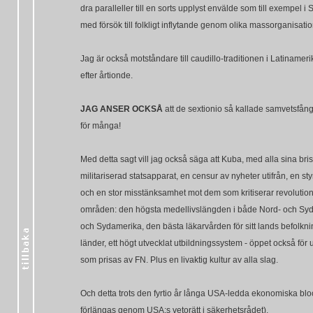
dra paralleller till en sorts upplyst envälde som till exempel 
med försök till folkligt inflytande genom olika massorganisatio
Jag är också motståndare till caudillo-traditionen i Latinameri
efter årtionde.
JAG ANSER OCKSÅ
att de sextionio så kallade samvetsfång
för många!
Med detta sagt vill jag också säga att Kuba, med alla sina brist
militariserad statsapparat, en censur av nyheter utifrån, en s
och en stor misstänksamhet mot dem som kritiserar revolutio
områden: den högsta medellivslängden i både Nord- och Syd
och Sydamerika, den bästa läkarvården för sitt lands befolknin
länder, ett högt utvecklat utbildningssystem - öppet också för u
som prisas av FN. Plus en livaktig kultur av alla slag.
Och detta trots den fyrtio år långa USA-ledda ekonomiska bl
förlängas genom USA:s vetorätt i säkerhetsrådet).