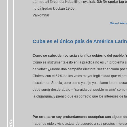
därmed att förvandla Kuba till ett nytt Irak.
Därför spelar jag t
nu på fredag klockan 19.00.
Välkomna!
Mikael Wieh
Cuba es el único país de América Lat
Como se sabe, democracia significa gobierno del pueblo. 
Cómo se instrumenta esto en la práctica no es un problema s
de votar? ¿Puede una campaña electoral ser financiada por
Chávez con el 67% de los votos mayor legitimidad que el pr
discuten en Suecia, pero como ya dije yo aclamo la democraci
debe surgir desde abajo – “surgida del pueblo mismo" como s
la oligarquía, y pienso que es correcto que los intereses de 
Por otra parte soy profundamente escéptico con alguos de
haberlos oído y visto actuar de acuerdo a sus propios inter