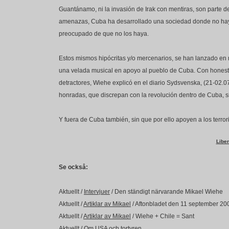
Guantánamo, ni la invasión de Irak con mentiras, son parte 
amenazas, Cuba ha desarrollado una sociedad donde no hay n
preocupado de que no los haya.
Estos mismos hipócritas y/o mercenarios, se han lanzado en
una velada musical en apoyo al pueblo de Cuba. Con honesti
detractores, Wiehe explicó en el diario Sydsvenska, (21-02.
honradas, que discrepan con la revolución dentro de Cuba, s
Y fuera de Cuba también, sin que por ello apoyen a los terror
Libe
Se också:
Aktuellt /
Intervjuer
/ Den ständigt närvarande Mikael Wiehe
Aktuellt /
Artiklar av Mikael
/ Aftonbladet den 11 september 20
Aktuellt /
Artiklar av Mikael
/ Wiehe + Chile = Sant
Aktuellt /
Om USA och tortyren