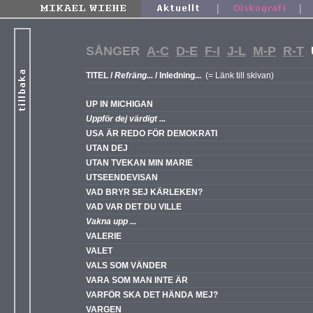
|
|
SÅNGER
A-C
D-E
F-I
J-L
M-P
R-T
TITEL /
Refräng...
/ Inledning...
(= Länk till skivan)
UP IN MICHIGAN
Uppför dej värdigt ...
USA ÄR REDO FÖR DEMOKRATI
UTAN DEJ
UTAN TVEKAN MIN MARIE
UTSEENDEVISAN
VAD BRYR SEJ KÄRLEKEN?
VAD VAR DET DU VILLE
Vakna upp ...
VALERIE
VALET
VALS SOM VÄNDER
VARA SOM MAN INTE ÄR
VARFÖR SKA DET HÄNDA MEJ?
VARGEN