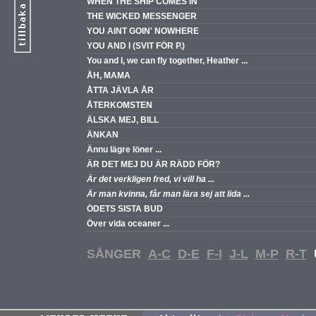
WHEN THE SHIP COMES IN
THE WICKED MESSENGER
YOU AINT GOIN' NOWHERE
YOU AND I (SVIT FÖR P.)
You and I, we can fly together, Heather ...
ÅH, MAMA
ÅTTA JÄVLA ÅR
ÅTERKOMSTEN
ÄLSKA MEJ, BILL
ÄNKAN
Ännu lägre löner ...
ÄR DET MEJ DU ÄR RÄDD FÖR?
Är det verkligen fred, vi vill ha ...
Är man kvinna, får man lära sej att lida ...
ÖDETS SISTA BUD
Över vida oceaner ...
SÅNGER
A-C
D-E
F-I
J-L
M-P
R-T