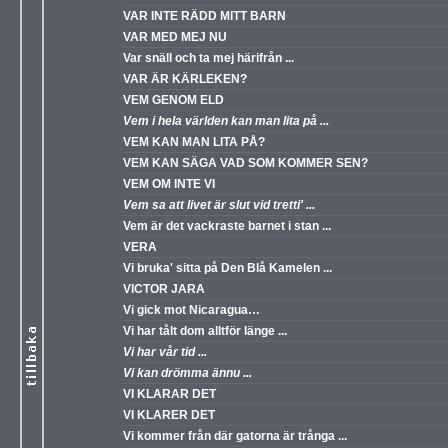
VAR INTE RÄDD MITT BARN
VAR MED MEJ NU
Var snäll och ta mej härifrån ...
VAR ÄR KÄRLEKEN?
VEM GENOM ELD
Vem i hela världen kan man lita på ...
VEM KAN MAN LITA PÅ?
VEM KAN SÄGA VAD SOM KOMMER SEN?
VEM OM INTE VI
Vem sa att livet är slut vid tretti' ...
Vem är det vackraste barnet i stan ...
VERA
Vi bruka' sitta på Den Blå Kamelen ...
VICTOR JARA
Vi gick mot Nicaragua…
Vi har tålt dom alltför länge ...
Vi har vår tid ...
Vi kan drömma ännu ...
VI KLARAR DET
VI KLARER DET
Vi kommer från där gatorna är trånga ...