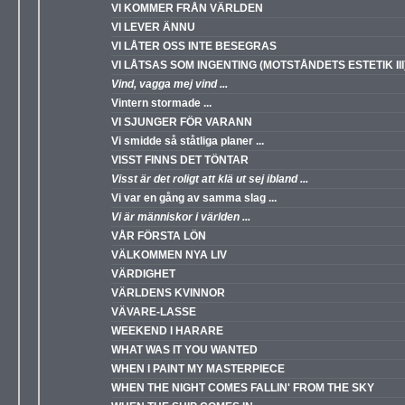
VI KOMMER FRÅN VÄRLDEN
VI LEVER ÄNNU
VI LÅTER OSS INTE BESEGRAS
VI LÅTSAS SOM INGENTING (MOTSTÅNDETS ESTETIK III
Vind, vagga mej vind ...
Vintern stormade ...
VI SJUNGER FÖR VARANN
Vi smidde så ståtliga planer ...
VISST FINNS DET TÖNTAR
Visst är det roligt att klä ut sej ibland ...
Vi var en gång av samma slag ...
Vi är människor i världen ...
VÅR FÖRSTA LÖN
VÄLKOMMEN NYA LIV
VÄRDIGHET
VÄRLDENS KVINNOR
VÄVARE-LASSE
WEEKEND I HARARE
WHAT WAS IT YOU WANTED
WHEN I PAINT MY MASTERPIECE
WHEN THE NIGHT COMES FALLIN' FROM THE SKY