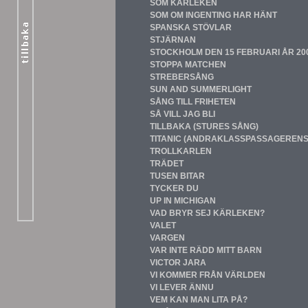
SOM KÄRLEKEN
SOM OM INGENTING HAR HÄNT
SPANSKA STÖVLAR
STJÄRNAN
STOCKHOLM DEN 15 FEBRUARI ÅR 20
STOPPA MATCHEN
STREBERSÅNG
SUN AND SUMMERLIGHT
SÅNG TILL FRIHETEN
SÅ VILL JAG BLI
TILLBAKA
(STURES SÅNG)
TITANIC (ANDRAKLASSPASSAGERENS 
TROLLKARLEN
TRÄDET
TUSEN BITAR
TYCKER DU
UP IN MICHIGAN
VAD BRYR SEJ KÄRLEKEN?
VALET
VARGEN
VAR INTE RÄDD MITT BARN
VICTOR JARA
VI KOMMER FRÅN VÄRLDEN
VI LEVER ÄNNU
VEM KAN MAN LITA PÅ?