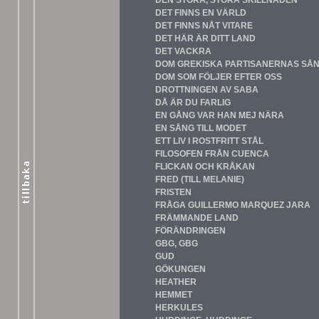
DEN STORA, STORA SKILLNADEN
DET FINNS EN VÄRLD
DET FINNS NÅT VITARE
DET HÄR ÄR DITT LAND
DET VACKRA
DOM GREKISKA PARTISANERNAS SÅ
DOM SOM FÖLJER EFTER OSS
DROTTNINGEN AV SABA
DÅ ÄR DU FARLIG
EN GÅNG VAR HAN MEJ NÄRA
EN SÅNG TILL MODET
ETT LIV I ROSTFRITT STÅL
FILOSOFEN FRÅN CUENCA
FLICKAN OCH KRÅKAN
FRED
(TILL MELANIE)
FRISTEN
FRÅGA GUILLERMO MARQUEZ JARA
FRÄMMANDE LAND
FÖRÄNDRINGEN
GBG, GBG
GUD
GÖKUNGEN
HEATHER
HEMMET
HERKULES