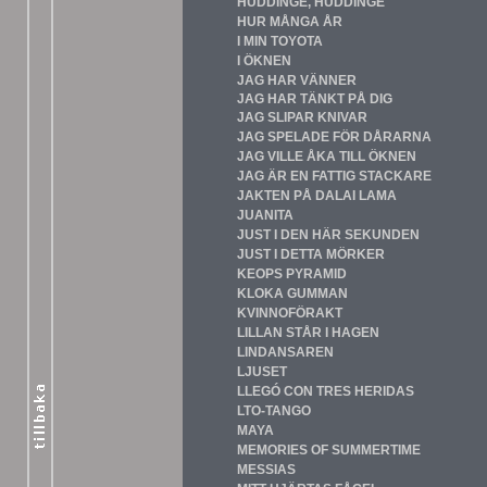
HUDDINGE, HUDDINGE
HUR MÅNGA ÅR
I MIN TOYOTA
I ÖKNEN
JAG HAR VÄNNER
JAG HAR TÄNKT PÅ DIG
JAG SLIPAR KNIVAR
JAG SPELADE FÖR DÅRARNA
JAG VILLE ÅKA TILL ÖKNEN
JAG ÄR EN FATTIG STACKARE
JAKTEN PÅ DALAI LAMA
JUANITA
JUST I DEN HÄR SEKUNDEN
JUST I DETTA MÖRKER
KEOPS PYRAMID
KLOKA GUMMAN
KVINNOFÖRAKT
LILLAN STÅR I HAGEN
LINDANSAREN
LJUSET
LLEGÓ CON TRES HERIDAS
LTO-TANGO
MAYA
MEMORIES OF SUMMERTIME
MESSIAS