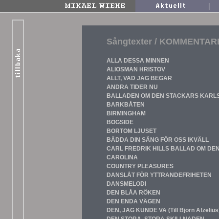
|
Sångtexter
/
KOMMENTAR
ALLA DESSA MINNEN
ALIOSMAN HRISTOV
ALLT, VAD JAG BEGÄR
ANDRA TIDER NU
BALLADEN OM DEN STACKARS KARL
BARKBÅTEN
BIRMINGHAM
BOGSIDE
BORTOM LJUSET
BÄDDA DIN SÄNG FÖR OSS IKVÄLL
CARL FREDRIK HILLS BALLAD OM D
CAROLINA
COUNTRY PLEASURES
DANSLÅT FÖR YTTRANDEFRIHETEN
DANSMELODI
DEN BLÅA RÖKEN
DEN ENDA VÄGEN
DEN, JAG KUNDE VA (Till Björn Afzelius