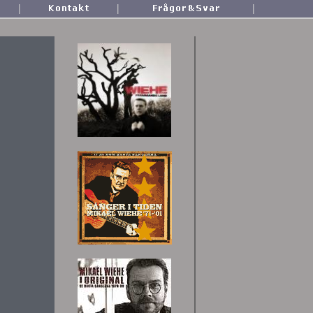
|
|
|