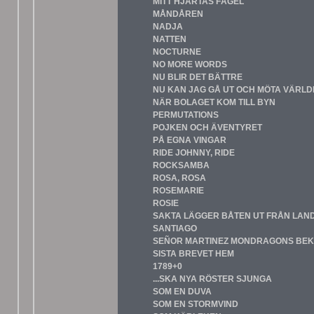
MITT HJÄRTAS FÅGEL
MÅNDÅREN
NADJA
NATTEN
NOCTURNE
NO MORE WORDS
NU BLIR DET BÄTTRE
NU KAN JAG GÅ UT OCH MÖTA VÄRL
NÄR BOLAGET KOM TILL BYN
PERMUTATIONS
POJKEN OCH ÄVENTYRET
PÅ EGNA VINGAR
RIDE JOHNNY, RIDE
ROCKSAMBA
ROSA, ROSA
ROSEMARIE
ROSIE
SAKTA LÄGGER BÅTEN UT FRÅN LAN
SANTIAGO
SEÑOR MARTINEZ MONDRAGONS BE
SISTA BREVET HEM
1789+0
...SKA NYA RÖSTER SJUNGA
SOM EN DUVA
SOM EN STORMVIND