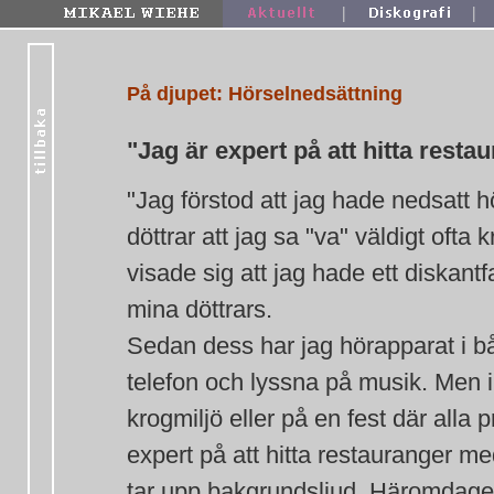
|
|
På djupet: Hörselnedsättning
"Jag är expert på att hitta resta
"Jag förstod att jag hade nedsatt h
döttrar att jag sa "va" väldigt oft
visade sig att jag hade ett diskantfa
mina döttrars.
Sedan dess har jag hörapparat i bå
telefon och lyssna på musik. Men i 
krogmiljö eller på en fest där alla 
expert på att hitta restauranger m
tar upp bakgrundsljud. Häromdagen å