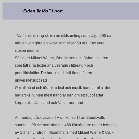
”Elden är lös” i norr
- Varför skulle jag skriva en diktsamling som säljer 500 ex
när jag kan göra en skiva som säljer 50 000. Det vore
slöseri med tid.
Så säger Mikael Wiehe, låtskrivaren och Dylan-tolkaren
som fått sina texter analyserade i litteratur- och
poesitidskrifter. De har t.o.m. blivit ämne för en
universitetsuppsats.
Om att nå ut och förankra text och musik handlar bl.a. den
här artikeln. Men mest handlar den om ett succéartat
körprojekt i Jämtland och Västernorrland.
Annandag påsk visade TV en konsert från Sundsvalls
sporthall. På scenen stod det 450 körsångare under ledning
av Staffan Lindroth, tillsammans med Mikael Wiehe & Co. –