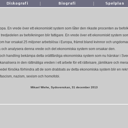
|
|
opa. En vrede över ett ekonomiskt system som låter den rikaste procenten av befolkn
 tredjedelen av befolkningen blir fattigare. En vrede över ett ekonomiskt system som a
som har orsakat 25 miljoner arbetslösa i Europa, främst bland kvinnor och ungdomar.
riva och analysera denna vrede och det ekonomiska system som orsakar den.
on och handling bekämpa detta orättfärdiga ekonomiska system som nu härskar i Sver
 kanalisera in den rättmätiga vreden i ett arbete för ett rättvisare, jämlikare och mer
medel försöka förhindra att de som drabbats av detta ekonomiska system blir en rekr
, fascism, nazism, sexism och homofobi.
Mikael Wiehe, Sydsvenskan, 31 december 2013