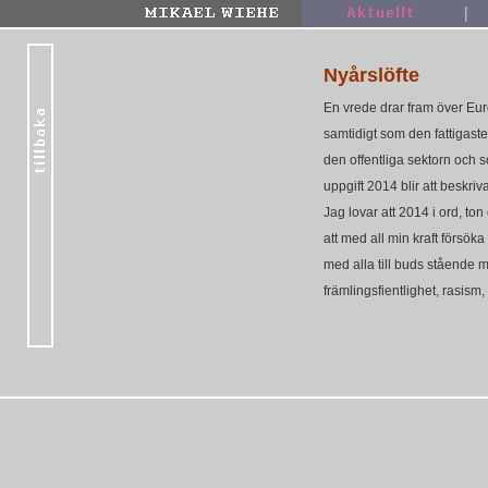
|
Nyårslöfte
En vrede drar fram över Eur
samtidigt som den fattigaste
den offentliga sektorn och 
uppgift 2014 blir att besk
Jag lovar att 2014 i ord, t
att med all min kraft försöka
med alla till buds stående 
främlingsfientlighet, rasism