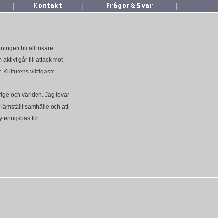
|
|
|
ingen bli allt rikare
ktivt går till attack mot
 Kulturens viktigaste
ige och världen. Jag lovar
a jämställt samhälle och att
yteringsbas för