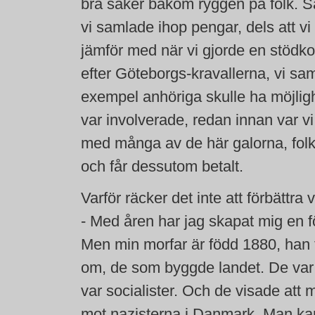
bra saker bakom ryggen på folk. S
vi samlade ihop pengar, dels att v
jämför med när vi gjorde en stödko
efter Göteborgs-kravallerna, vi saml
exempel anhöriga skulle ha möjlighe
var involverade, redan innan var vi
med många av de här galorna, folk 
och får dessutom betalt.
Varför räcker det inte att förbättr
- Med åren har jag skapat mig en f
Men min morfar är född 1880, han t
om, de som byggde landet. De var fr
var socialister. Och de visade att
mot nazisterna i Danmark. Man kan 